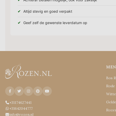
Altijd stevig en goed verpakt
Geef zelf de gewenste leverdatum op
ME
Bos 
Rode
Witt
Gekl
+31174627441
+31642044777
Rozen
info@rozen.nl