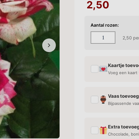
2,50
Aantal rozen:
2,50
per
Kaartje toev
✓
Voeg een kaart 
Vaas toevoe
✓
Bijpassende vaa
Extra toevoe
✓
Chocolade, bon