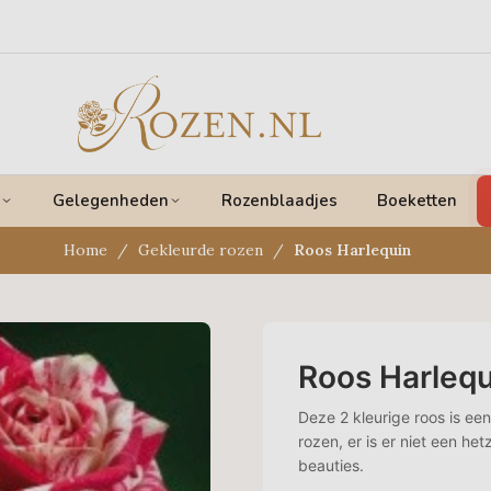
Gelegenheden
Rozenblaadjes
Boeketten
Home
Gekleurde rozen
Roos Harlequin
Roos Harlequ
Deze 2 kleurige roos is ee
rozen, er is er niet een he
beauties.