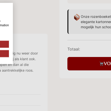
Onze rozenboekett
w
elegante kartonne
rmation
mogelijk hun scho
Totaal:
s gelukkig nu weer door
maar jij als klant ook.
VO
 open en dan al die
 aantrekkelijke roos.