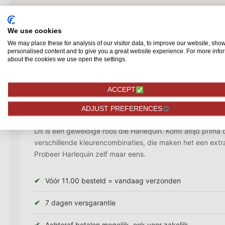
We use cookies
We may place these for analysis of our visitor data, to improve our website, sho
personalised content and to give you a great website experience. For more info
about the cookies we use open the settings.
Omschrijving
ACCEPT
Deze roos was lange tijd van de markt verdwenen, maar i
ADJUST PREFERENCES
een andere kweker opgepakt. Daar wordt ik zeker blij van, 
Dit is een geweldige roos die Harlequin. Komt altijd prima
verschillende kleurencombinaties, die maken het een extra
Probeer Harlequin zelf maar eens.
Vóór 11.00 besteld = vandaag verzonden
7 dagen versgarantie
Achteraf betalen mogelijk, ook voor zakelijk