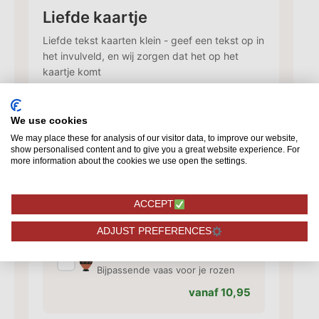
Liefde kaartje
Liefde tekst kaarten klein - geef een tekst op in
het invulveld, en wij zorgen dat het op het
kaartje komt
1,50
We use cookies
We may place these for analysis of our visitor data, to improve our website,
Kaartje toevoegen
show personalised content and to give you a great website experience. For
more information about the cookies we use open the settings.
✓
Voeg een kaart toe met jouw
persoonlijke tekst
vanaf 1,50
ACCEPT
ADJUST PREFERENCES
Vaas toevoegen
✓
Bijpassende vaas voor je rozen
vanaf 10,95