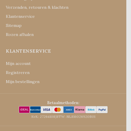
Verzenden, retouren & klachten
Klantenservice
Sitemap
Rozen afhalen
KLANTENSERVICE
Mijn account
Registreren
Mijn bestellingen
Betaalmethoden:
VISA
iDEAL
Klarna
Billink
PayPal
Bancontact
AMEX
KvK: 27264108
|
BTW: NL816026920B01