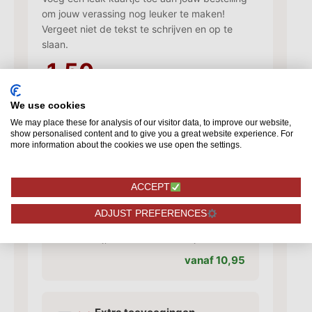
om jouw verassing nog leuker te maken!
Vergeet niet de tekst te schrijven en op te
slaan.
1,50
We use cookies
Kaartje toevoegen
We may place these for analysis of our visitor data, to improve our website,
✓
Voeg een kaart toe met jouw
show personalised content and to give you a great website experience. For
more information about the cookies we use open the settings.
persoonlijke tekst
vanaf 1,50
ACCEPT
ADJUST PREFERENCES
Vaas toevoegen
✓
Bijpassende vaas voor je rozen
vanaf 10,95