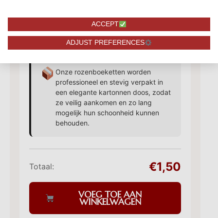
Extra toevoegingen
✓
Chocolade, bonbons en meer
ACCEPT
vanaf 4,95
ADJUST PREFERENCES
Onze rozenboeketten worden
professioneel en stevig verpakt in
een elegante kartonnen doos, zodat
ze veilig aankomen en zo lang
mogelijk hun schoonheid kunnen
behouden.
€1,50
Totaal:
VOEG TOE AAN
WINKELWAGEN