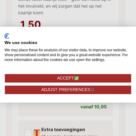
het invulveld, en wij zorgen dat het op het
kaartje komt
1,50
We use cookies
Kaartje toevoegen
We may place these for analysis of our visitor data, to improve our website,
✓
Voeg een kaart toe met jouw
show personalised content and to give you a great website experience. For
persoonlijke tekst
more information about the cookies we use open the settings.
vanaf 1,50
ACCEPT
ADJUST PREFERENCES
Vaas toevoegen
✓
Bijpassende vaas voor je rozen
vanaf 10,95
Extra toevoegingen
✓