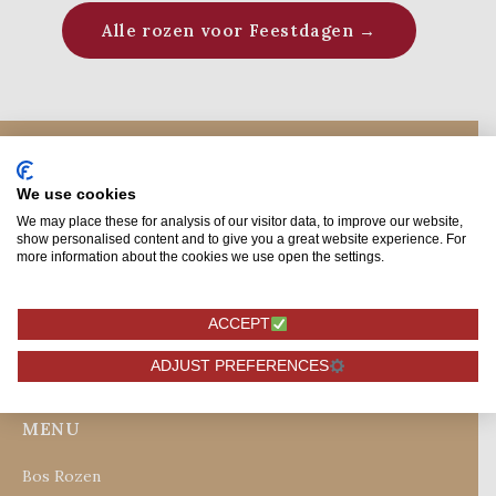
Alle rozen voor Feestdagen →
We use cookies
We may place these for analysis of our visitor data, to improve our website,
show personalised content and to give you a great website experience. For
more information about the cookies we use open the settings.
+31174627441
ACCEPT
+31642044777
ADJUST PREFERENCES
info@rozen.nl
MENU
Bos Rozen