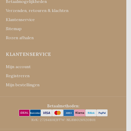
Betaalmogelijkheden
Verzenden, retouren & klachten
Klantenservice
Sitemap
Rozen afhalen
KLANTENSERVICE
Mijn account
Registreren
Mijn bestellingen
Betaalmethoden:
VISA
iDEAL
Klarna
Billink
PayPal
Bancontact
AMEX
KvK: 27264108
|
BTW: NL816026920B01