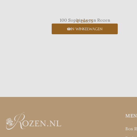
100 Sophia Loren Rozen
€ 269,75
IN WINKELWAGEN
ME
Bos 