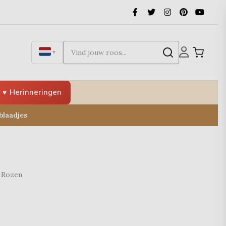
▼
Herinneringen
blaadjes
 Rozen