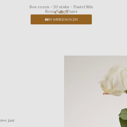
Bos rozen - 20 stuks - Pastel Mix
Roze/Lila/Paars
€ 48,75
IN WINKELWAGEN
uwe jaar