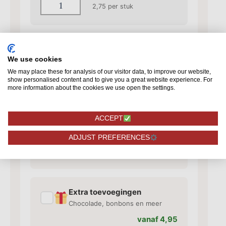
2,75
per stuk
Kaartje toevoegen
We use cookies
✓
Voeg een kaart toe met jouw
We may place these for analysis of our visitor data, to improve our website,
persoonlijke tekst
show personalised content and to give you a great website experience. For
more information about the cookies we use open the settings.
vanaf 1,50
ACCEPT
Vaas toevoegen
✓
ADJUST PREFERENCES
Bijpassende vaas voor je rozen
vanaf 10,95
Extra toevoegingen
✓
Chocolade, bonbons en meer
vanaf 4,95