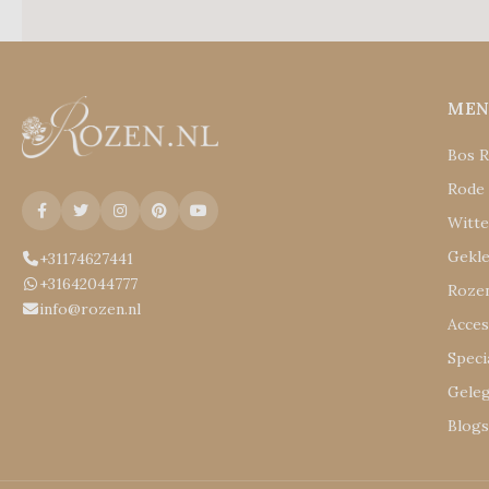
ME
Bos 
Rode
Witt
Gekl
+31174627441
+31642044777
Rozen
info@rozen.nl
Acces
Speci
Gele
Blog