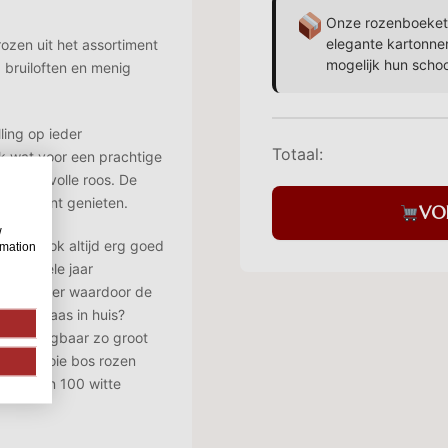
Onze rozenboekett
elegante kartonne
ozen uit het assortiment
mogelijk hun scho
 bruiloften en menig
ling op ieder
Totaal:
k wat voor een prachtige
n mooie volle roos. De
maal kunt genieten.
VO
w
t het ook altijd erg goed
rmation
r het hele jaar
 centimeter waardoor de
juiste vaas in huis?
en verkrijgbaar zo groot
l een mooie bos rozen
 meer dan 100 witte