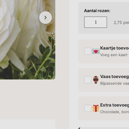
Aantal rozen:
2,75
per
Kaartje toev
✓
Voeg een kaart 
Vaas toevoe
✓
Bijpassende vaa
Extra toevoe
✓
Chocolade, bon