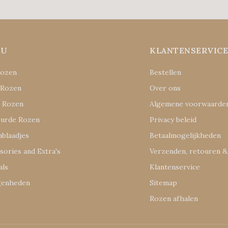
NU
KLANTENSERVIC
Rozen
Bestellen
 Rozen
Over ons
e Rozen
Algemene voorwaarde
eurde Rozen
Privacy beleid
blaadjes
Betaalmogelijkheden
sories and Extra's
Verzenden, retouren &
als
Klantenservice
genheden
Sitemap
s
Rozen afhalen