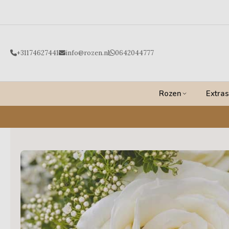
Ga
naar
de
inhoud
+31174627441
info@rozen.nl
0642044777
Rozen
Extras