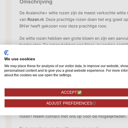
Omschrijving
De Avalanche+ witte rozen zijn de meest verkochte witte r
van
Rozen.nl
. Deze prachtige rozen doen het erg goed op
BN’er heeft gekozen voor deze prachtige roos.
De witte rozen hebben een grote bloem en zijn een aanvul
huishouden. De rozen hebben een frisse, levendige aanbli
uitstraling zorgt. De knoppen bloeien bijna altijd uit tot ee
witte rozen
hebben een goede houdbaarheid zodat u opti
We use cookies
We may place these for analysis of our visitor data, to improve our website, sho
De witte Avalanche+ is een roos uit ons topsegment en doe
personalised content and to give you a great website experience. For more info
about the cookies we use open the settings.
op bruiloften en afscheidsdiensten. De witte rozen zijn doo
verkrijgbaar en beschikken altijd over een steellengte 70
rozen heel goed staan in verschillende vazen. Nog niet de 
ACCEPT
Bekijk ons aanbod in
vazen!
In aantallen zijn de witte roz
als u zelf wenst. Wij zorgen ervoor dat er van ieder aanta
ADJUST PREFERENCES
gemaakt wordt. Wilt u echt grote aantallen bestellen van
rozen? Neem contact met ons op voor de mogelijkheden.