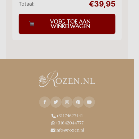
€39,95
Totaal:
VOEG TOE AAN
WINKELWAGEN
+31174627441
+31642044777
info@rozen.nl