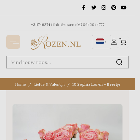
Ga
naar
de
inhoud
+31174627441
info@rozen.nl
0642044777
▼
Home
Liefde & Valentijn
10 Sophia Loren – Beertje