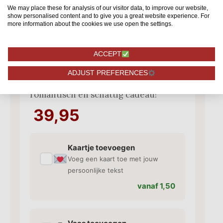
We may place these for analysis of our visitor data, to improve our website,
show personalised content and to give you a great website experience. For
more information about the cookies we use open the settings.
10 Sophia Loren - Beertje
ACCEPT
Verras je Valentijn met 10 Sophia
ADJUST PREFERENCES
Loren rozen en een leuk beertje. Een
romantisch en schattig cadeau!
39,95
Kaartje toevoegen
✓
Voeg een kaart toe met jouw
persoonlijke tekst
vanaf 1,50