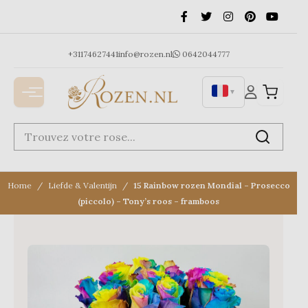
Ga
naar
de
inhoud
+31174627441
info@rozen.nl
0642044777
▼
Home
Liefde & Valentijn
15 Rainbow rozen Mondial – Prosecco
(piccolo) – Tony’s roos – framboos