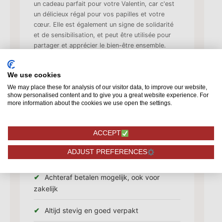
un cadeau parfait pour votre Valentin, car c'est
un délicieux régal pour vos papilles et votre
cœur. Elle est également un signe de solidarité
et de sensibilisation, et peut être utilisée pour
partager et apprécier le bien-être ensemble.
Vous pouvez casser cette barre en morceaux ou
la faire fondre et en faire quelque chose d'autre.
We use cookies
Vous pouvez également la combiner avec
d'autres friandises, telles que des biscuits, de la
We may place these for analysis of our visitor data, to improve our website,
show personalised content and to give you a great website experience. For
crème glacée, du yaourt ou des crêpes, pour en
more information about the cookies we use open the settings.
faire un délicieux dessert.
Vóór 11.00 besteld = vandaag verzonden
ACCEPT
ADJUST PREFERENCES
7 dagen versgarantie
Achteraf betalen mogelijk, ook voor
zakelijk
Altijd stevig en goed verpakt