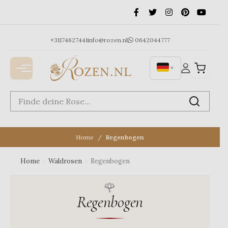
Ga
naar
de
inhoud
+31174627441
info@rozen.nl
0642044777
▼
Home
Regenbogen
Home
›
Waldrosen
›
Regenbogen
Regenbogen