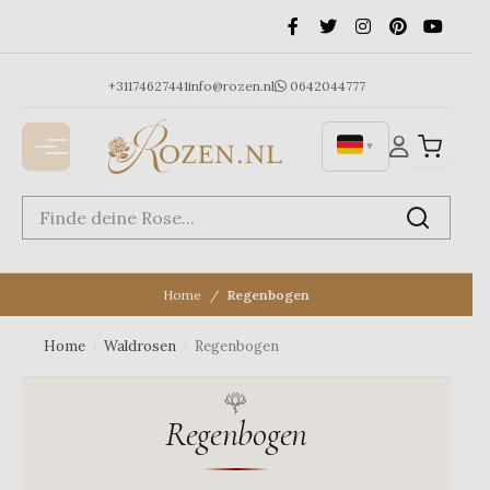
Ga
naar
de
inhoud
+31174627441
info@rozen.nl
0642044777
▼
Home
Regenbogen
Home
›
Waldrosen
›
Regenbogen
Regenbogen