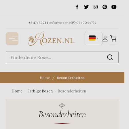
Ga
naar
de
inhoud
+31174627441
info@rozen.nl
0642044777
▼
Home
Besonderheiten
Home
›
Farbige Rosen
›
Besonderheiten
Besonderheiten