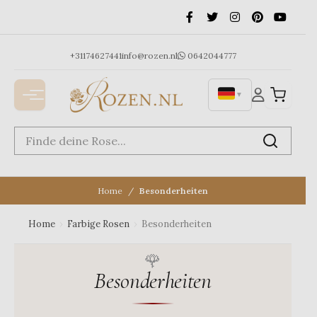
Ga
naar
de
inhoud
+31174627441
info@rozen.nl
0642044777
▼
Home
Besonderheiten
Home
›
Farbige Rosen
›
Besonderheiten
Besonderheiten